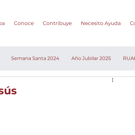
pa
Conoce
Contribuye
Necesito Ayuda
C
Semana Santa 2024
Año Jubilar 2025
RUA
sús