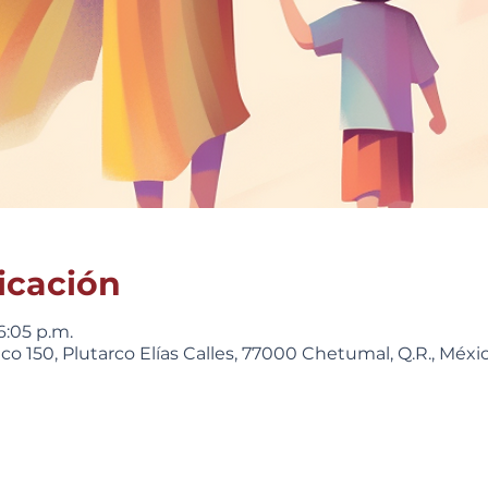
icación
6:05 p.m.
o 150, Plutarco Elías Calles, 77000 Chetumal, Q.R., Méxi