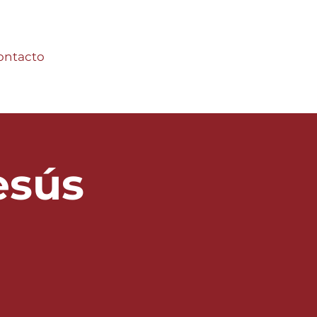
ontacto
esús