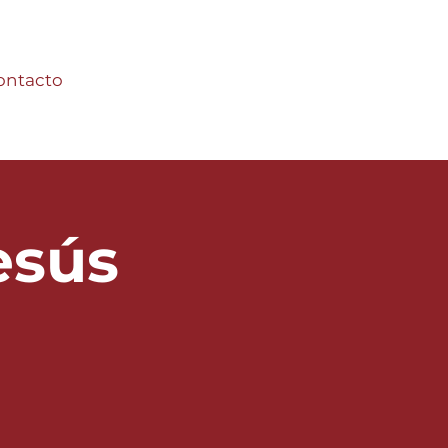
ontacto
esús