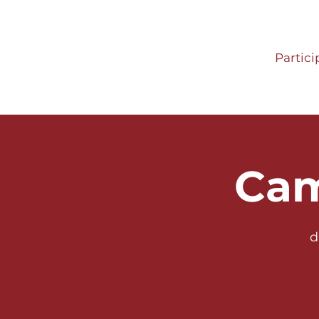
Partici
Cam
d