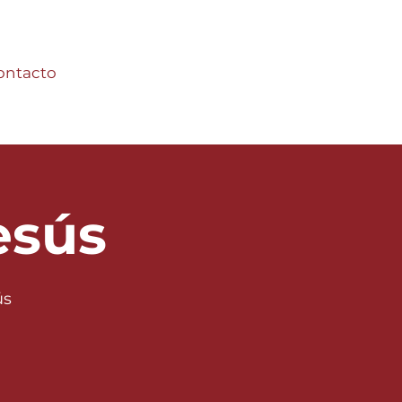
ontacto
esús
ús