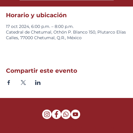
Horario y ubicación
17 oct 2024, 6:00 p.m. – 8:00 p.m.
Catedral de Chetumal, Othón P. Blanco 150, Plutarco Elías
Calles, 77000 Chetumal, Q.R., México
Compartir este evento
CATEDRAL SAGRADO