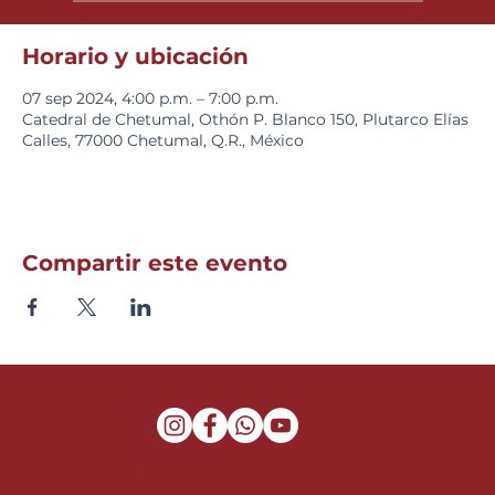
Horario y ubicación
07 sep 2024, 4:00 p.m. – 7:00 p.m.
Catedral de Chetumal, Othón P. Blanco 150, Plutarco Elías
Calles, 77000 Chetumal, Q.R., México
Compartir este evento
CATEDRAL SAGRADO