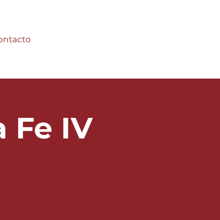
ontacto
 Fe IV