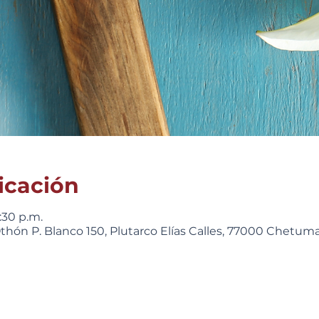
icación
:30 p.m.
hón P. Blanco 150, Plutarco Elías Calles, 77000 Chetumal