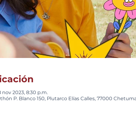
icación
8 nov 2023, 8:30 p.m.
hón P. Blanco 150, Plutarco Elías Calles, 77000 Chetumal