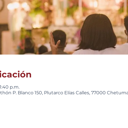
icación
1:40 p.m.
hón P. Blanco 150, Plutarco Elías Calles, 77000 Chetumal