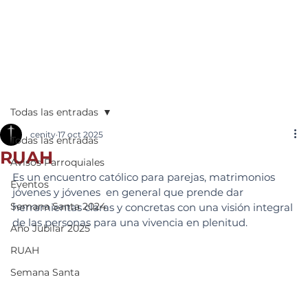
Todas las entradas
cenity
17 oct 2025
Todas las entradas
RUAH
Avisos Parroquiales
Es un encuentro católico para parejas, matrimonios 
Eventos
jóvenes y jóvenes  en general que prende dar 
Semana Santa 2024
herramientas claras y concretas con una visión integral 
de las personas para una vivencia en plenitud.
Año Jubilar 2025
RUAH
Semana Santa