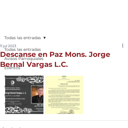
Todas las entradas
11 jul 2023
Todas las entradas
Descanse en Paz Mons. Jorge
Avisos Parroquiales
Bernal Vargas L.C.
Eventos
Semana Santa 2024
Año Jubilar 2025
RUAH
Semana Santa