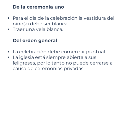
De la ceremonia uno
Para el día de la celebración la vestidura del
niño(a) debe ser blanca.
Traer una vela blanca.
Del orden general
La celebración debe comenzar puntual.
La iglesia está siempre abierta a sus
feligreses, por lo tanto no puede cerrarse a
causa de ceremonias privadas.
No está permitido arrojar objetos (pétalos,
granos de arroz, globos, burbujas, etc.) tanto
dentro como fuera de la iglesia.
Para que la celebración se lleve a cabo con el
mayor decoro y dignidad de la liturgia, se
debe usar vestimenta adecuada. Recuerde
que estamos en un lugar sagrado.